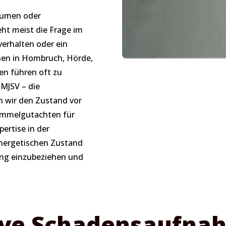
äumen oder
ht meist die Frage im
erhalten oder ein
enen in Hombruch, Hörde,
en führen oft zu
 MJSV – die
 wir den Zustand vor
himmelgutachten für
ertise in der
energetischen Zustand
ung einzubeziehen und
ive Schadensaufna