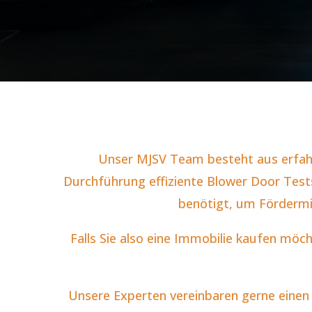
Unser MJSV Team besteht aus erfahr
Durchführung effiziente Blower Door Test
benötigt, um Fördermi
Falls Sie also eine Immobilie kaufen möc
Unsere Experten vereinbaren gerne einen