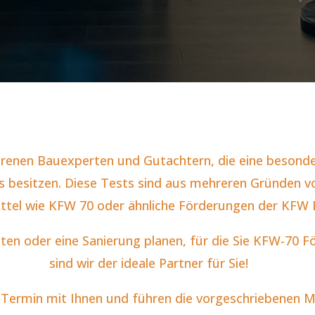
enen Bauexperten und Gutachtern, die eine besonder
s besitzen. Diese Tests sind aus mehreren Gründen 
ttel wie KFW 70 oder ähnliche Förderungen der KFW 
hten oder eine Sanierung planen, für die Sie KFW-70 
sind wir der ideale Partner für Sie!
 Termin mit Ihnen und führen die vorgeschriebenen 