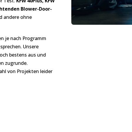
r Test.
KFW 40Plus, KFW
ichtenden Blower-Door-
nd andere ohne
ren je nach Programm
tsprechen. Unsere
doch bestens aus und
en zugrunde.
ahl von Projekten leider