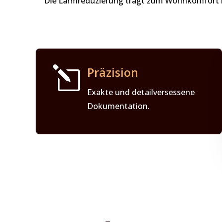
Die Lärmreduzierung trägt zum Wohnkomfort be
l
Präzision
Exakte und detailversessene
Dokumentation.